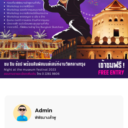
Admin
พิพิธบางลำพู