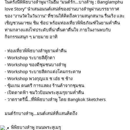
ในครั้งนี้พิพิธบางลำพูมาในธีม “มนต์รัก…บางลำพู : Banglamphu
love Story” นำเสนอมนต์เสน่ห์ของย่านบางลำพูผ่านบรรยากาศ
ของ “งานวัดในวันวาน” ที่ชวนให้คิดถึงความสนุกสนาน รื่นเริง และ
เชิญชวนมาชม ชิม ช้อป พร้อมท่องเที่ยวพิพิธภัณฑ์ในยามค่ำคืน
ท่ามกลางแสงไฟประดับที่น่าตื่นตาตื่นใจ ภายในงานพบกับ
กิจกรรมสนุก ๆ มายมาย อาทิ
- ท่องเที่ยวพิพิธบางลำพูยามค่ำคืน
- Workshop ระบายสีตุ๊กตา
- Workshop ของดีชุมชนบางลำพู
- Workshop ระบายสีตกแต่งโคมกระดาษ
- Workshop พวงกุญแจ ช เอ๋ย ช ช้าง
- ซุ้มเกม ดนตรี การแสดง ร้านค้าจากชุมชน
- เปิดดาดฟ้า ชมวิวป้อมพระสุเมรุยามค่ำคืน
- วาดราตรีนี้...ที่พิพิธบางลำพู โดย Bangkok Sketchers
มนต์รักบางลำพู…มนต์เสน่ห์ที่แสนคิดถึง
พิพิธบางลำพู ถนนพระสุเมรุ