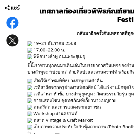
แชร์
เทศกาลท่องเที่ยวพิพิธภัณฑ์ยา
Fest
กลับมาอีกครั้งกับเทศกาลที่ทุกค
19–21 ธันวาคม 2568
17.00–22.00 น.
พิพิธบางลำพู ถนนพระสุเมรุ
ปีนี้เราชวนทุกคนมาเดินเล่นในบรรยากาศวินเทจของย่านเก
บางลำพูจะ “เบ่งบาน” ด้วยศิลปะและงานคราฟท์ พร้อมกิ
เปิดให้เข้าชมพิพิธบางลำพูยามค่ำคืน
เวทีสาธิตจากครูช่างงานหัตถศิลป์ ได้แก่ งานปักชุ
เวทีเสวนา หัวข้อ บางลำพูยุคบูม : วัฒนธรรมวัยรุ่น ยุ
การแสดงโขน ชุดทศกัณฑ์เกี้ยวนางเบญกาย
ดนตรีสด และการแสดงจากเยาวชน
Workshop งานคราฟท์
ตลาด Vintage & Craft Market
เก็บภาพความประทับใจกับซุ้มถ่ายภาพ (Photo Boot