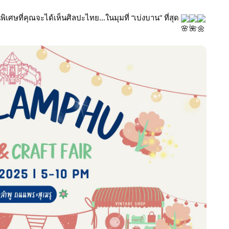
ิเศษที่คุณจะได้เห็นศิลปะไทย…ในมุมที่ “เบ่งบาน” ที่สุด